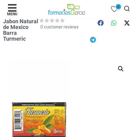
0
MENU
Jabon Natural
de Mexico
0
customer reviews
Barra
Turmeric
 )
y Belleza )
mentos )
 Bebes )
Populares )