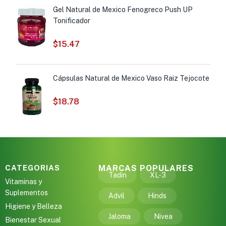
Gel Natural de Mexico Fenogreco Push UP
Tonificador
$
15.47
Cápsulas Natural de Mexico Vaso Raiz Tejocote
$
18.78
CATEGORIAS
MARCAS POPULARES
Tadin
XL-3
Vitaminas y
Suplementos
Advil
Hinds
Higiene y Belleza
Jaloma
Nivea
Bienestar Sexual