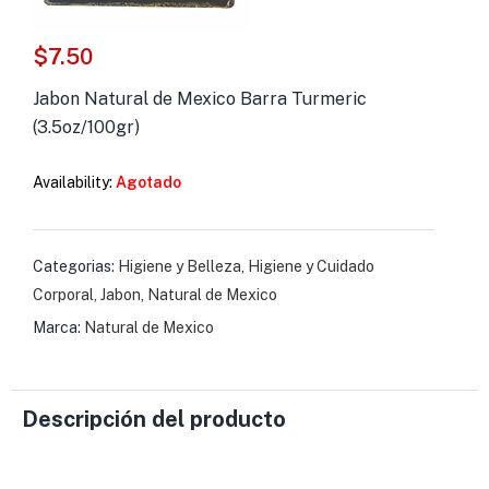
s )
$
7.50
as y Suplementos )
Jabon Natural de Mexico Barra Turmeric
(3.5oz/100gr)
Availability:
Agotado
Categorias:
Higiene y Belleza
,
Higiene y Cuidado
Corporal
,
Jabon
,
Natural de Mexico
Marca:
Natural de Mexico
Descripción del producto