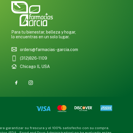
Para tu bienestar, belleza y hogar,
lo encuentras en un solo lugar.
orders@farmacias-garcia.com
(312)826-1109
Chicago IL USA
a garantizar su frescura y el 100% satisfecho con su compra.
ntos (FDA – Food and Drug Administration) no ha evaluado estas