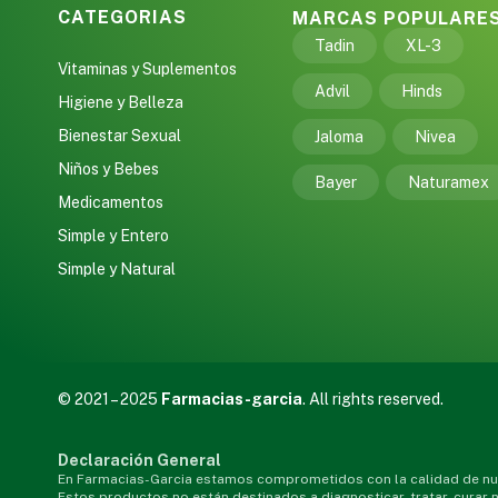
CATEGORIAS
MARCAS POPULARE
Tadin
XL-3
Vitaminas y Suplementos
Advil
Hinds
Higiene y Belleza
Bienestar Sexual
Jaloma
Nivea
Niños y Bebes
Bayer
Naturamex
Medicamentos
Simple y Entero
Simple y Natural
© 2021 – 2025
Farmacias-garcia
. All rights reserved.
Declaración General
En Farmacias-Garcia estamos comprometidos con la calidad de nue
Estos productos no están destinados a diagnosticar, tratar, curar