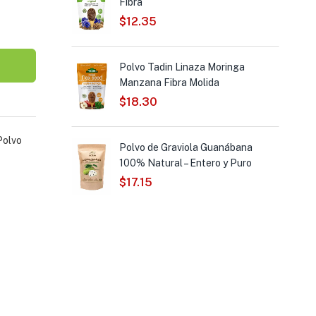
Fibra
$
12.35
 Molido
Polvo Tadin Linaza Moringa
Manzana Fibra Molida
$
18.30
Polvo
Mixta Fibra
Polvo de Graviola Guanábana
100% Natural – Entero y Puro
$
17.15