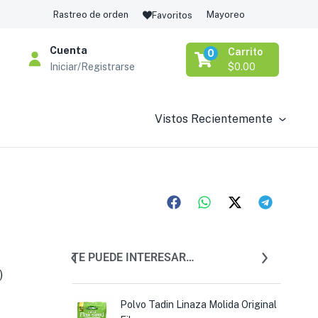
Rastreo de orden
Mayoreo
Favoritos
Cuenta
Carrito
0
Iniciar/Registrarse
$
0.00
Vistos Recientemente
TE PUEDE INTERESAR…
)
 Linaza Molida
Polvo Tadin Linaza Molida Original