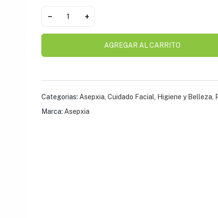
$
17.15
−
+
AGREGAR AL CARRITO
Polvo Tadin Alpiste
$
7.07
Categorias:
Asepxia
,
Cuidado Facial
,
Higiene y Belleza
,
Polvo Tadin Linaza 
Marca:
Asepxia
Molida
$
18.30