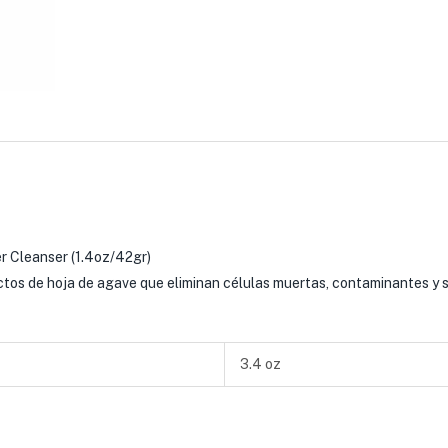
r Cleanser (1.4oz/42gr)
tos de hoja de agave que eliminan células muertas, contaminantes y suc
3.4 oz