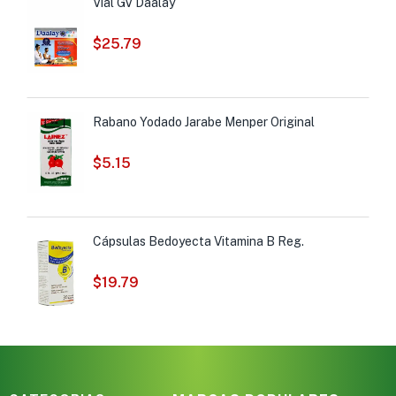
Vial GV Daalay
$
25.79
Rabano Yodado Jarabe Menper Original
$
5.15
Cápsulas Bedoyecta Vitamina B Reg.
$
19.79