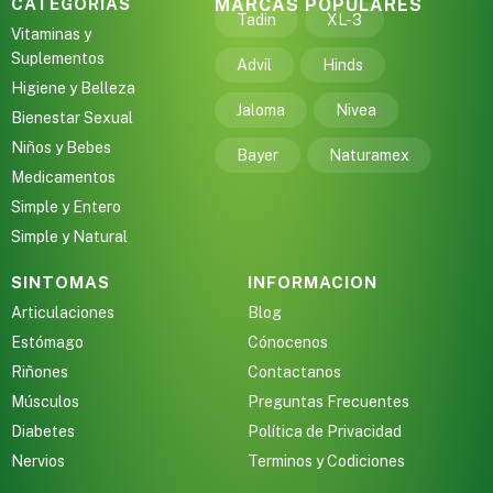
CATEGORIAS
MARCAS POPULARES
Tadin
XL-3
Vitaminas y
Suplementos
Advil
Hinds
Higiene y Belleza
Jaloma
Nivea
Bienestar Sexual
Niños y Bebes
Bayer
Naturamex
Medicamentos
Simple y Entero
Simple y Natural
SINTOMAS
INFORMACION
Articulaciones
Blog
Estómago
Cónocenos
Riñones
Contactanos
Músculos
Preguntas Frecuentes
Diabetes
Política de Privacidad
Nervios
Terminos y Codiciones