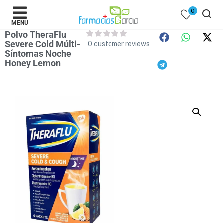
0
MENU
Polvo TheraFlu
Severe Cold Múlti-
0
customer reviews
Síntomas Noche
Honey Lemon
 )
y Belleza )
mentos )
 Bebes )
Populares )