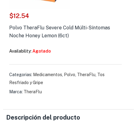
s )
$
12.54
as y Suplementos )
Polvo TheraFlu Severe Cold Múlti-Síntomas
Noche Honey Lemon (6ct)
Availability:
Agotado
Categorias:
Medicamentos
,
Polvo
,
TheraFlu
,
Tos
Resfriado y Gripe
Marca:
TheraFlu
Descripción del producto