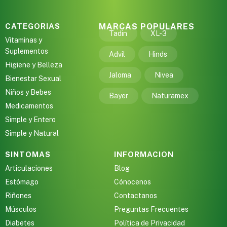
CATEGORIAS
MARCAS POPULARES
Tadin
XL-3
Vitaminas y
Suplementos
Advil
Hinds
Higiene y Belleza
Jaloma
Nivea
Bienestar Sexual
Niños y Bebes
Bayer
Naturamex
Medicamentos
Simple y Entero
Simple y Natural
SINTOMAS
INFORMACION
Articulaciones
Blog
Estómago
Cónocenos
Riñones
Contactanos
Músculos
Preguntas Frecuentes
Diabetes
Política de Privacidad