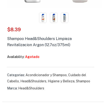
s )
as y Suplementos )
$
8.39
Shampoo Head&Shoulders Limpieza
Revitalizacion Argon (12.7oz/375ml)
Availability:
Agotado
Categorias:
Acondicionador y Shampoo
,
Cuidado del
Cabello
,
Head&Shoulders
,
Higiene y Belleza
,
Shampoo
Marca:
Head&Shoulders