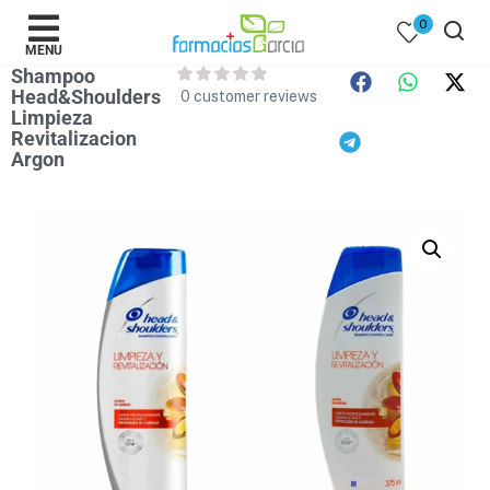
0
MENU
Shampoo
Head&Shoulders
0
customer reviews
Limpieza
Revitalizacion
Argon
 )
y Belleza )
mentos )
 Bebes )
Populares )