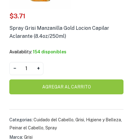
s )
$
3.71
as y Suplementos )
Spray Grisi Manzanilla Gold Locion Capilar
Aclarante (8.4oz/250ml)
Availability:
154 disponibles
−
+
AGREGAR AL CARRITO
Categorias:
Cuidado del Cabello
,
Grisi
,
Higiene y Belleza
,
Peinar el Cabello
,
Spray
Marca:
Grisi