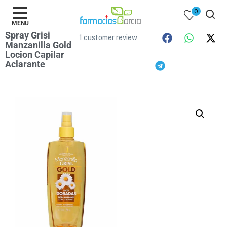
0
MENU
Spray Grisi
1
customer review
Manzanilla Gold
Locion Capilar
Aclarante
 )
y Belleza )
mentos )
 Bebes )
Populares )