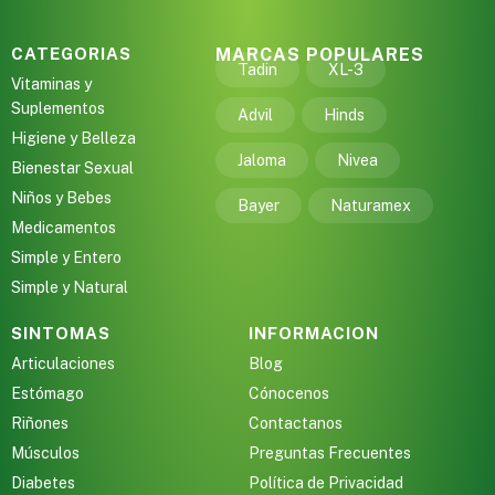
CATEGORIAS
MARCAS POPULARES
Tadin
XL-3
Vitaminas y
Suplementos
Advil
Hinds
Higiene y Belleza
Jaloma
Nivea
Bienestar Sexual
Niños y Bebes
Bayer
Naturamex
Medicamentos
Simple y Entero
Simple y Natural
SINTOMAS
INFORMACION
Articulaciones
Blog
Estómago
Cónocenos
Riñones
Contactanos
Músculos
Preguntas Frecuentes
Diabetes
Política de Privacidad