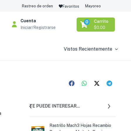
Rastreo de orden
Mayoreo
Favoritos
Cuenta
Carrito
0
Iniciar/Registrarse
$
0.00
Vistos Recientemente
TE PUEDE INTERESAR…
a
a Afeitar
Rastrillo Mach3 Hojas Recambio