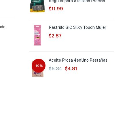
Regular para Afeitado Preciso
$
11.99
ado
s de Afeitar
Rastrillo BIC Silky Touch Mujer
$
2.87
Blue2 Plus Razor
Aceite Prosa 4enUno Pestañas
-10%
$
5.34
$
4.81