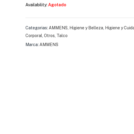
Sensitive
Availability:
Agotado
$
4.07
Categorias:
AMMENS
,
Higiene y Belleza
,
Higiene y Cuid
Loción Brut Despué
Corporal
,
Otros
,
Talco
$
9.59
Marca:
AMMENS
Rastrillo Gillette 
$
2.87