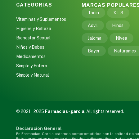
CATEGORIAS
MARCAS POPULARE
Tadin
XL-3
Vitaminas y Suplementos
Advil
Hinds
Higiene y Belleza
Bienestar Sexual
Jaloma
Nivea
Niños y Bebes
Bayer
Naturamex
Medicamentos
Simple y Entero
Simple y Natural
© 2021 – 2025
Farmacias-garcia
. All rights reserved.
Declaración General
En Farmacias-Garcia estamos comprometidos con la calidad de nue
Estos productos no están destinados a diagnosticar, tratar, curar