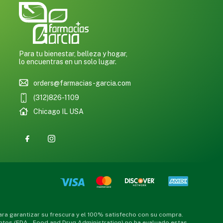
Para tu bienestar, belleza y hogar,
lo encuentras en un solo lugar.
orders@farmacias-garcia.com
(312)826-1109
Chicago IL USA
a garantizar su frescura y el 100% satisfecho con su compra.
ntos (FDA – Food and Drug Administration) no ha evaluado estas