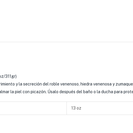
z/311gr)
rimiento y la secreción del roble venenoso, hiedra venenosa y zumaque
 calmar la piel con picazón. Úsalo después del baño o la ducha para pr
13 oz