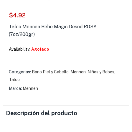
s )
$
4.92
as y Suplementos )
Talco Mennen Bebe Magic Desod ROSA
(7oz/200gr)
Availability:
Agotado
Categorias:
Bano Piel y Cabello
,
Mennen
,
Niños y Bebes
,
Talco
Marca:
Mennen
Descripción del producto