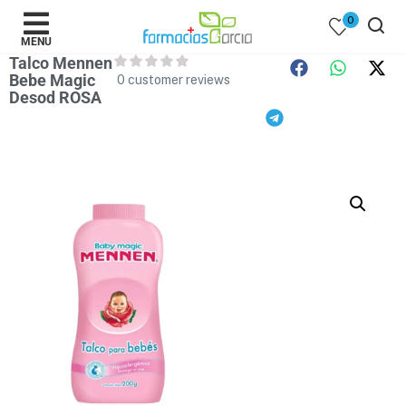
0
MENU
Talco Mennen
Bebe Magic
0
customer reviews
Desod ROSA
 )
y Belleza )
mentos )
 Bebes )
Populares )