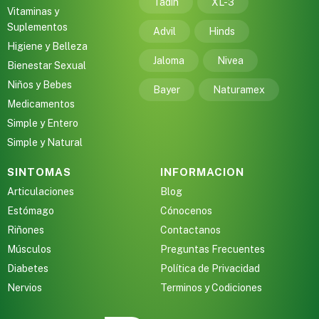
Tadin
XL-3
Vitaminas y
Suplementos
Advil
Hinds
Higiene y Belleza
Jaloma
Nivea
Bienestar Sexual
Niños y Bebes
Bayer
Naturamex
Medicamentos
Simple y Entero
Simple y Natural
SINTOMAS
INFORMACION
Articulaciones
Blog
Estómago
Cónocenos
Riñones
Contactanos
Músculos
Preguntas Frecuentes
Diabetes
Política de Privacidad
Nervios
Terminos y Codiciones