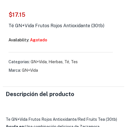
s )
$
17.15
as y Suplementos )
Té GN+Vida Frutos Rojos Antioxidante (30tb)
Availability:
Agotado
Categorias:
GN+Vida
,
Hierbas
,
Té
,
Tes
Marca:
GN+Vida
Descripción del producto
Te GN+Vida Frutos Rojos Antioxidante/Red Fruits Tea (30tb)
Ayuda en:
Una combinación deliciosa de Zarzamora,