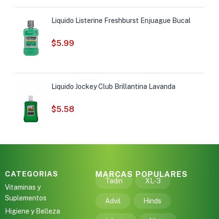
Liquido Listerine Freshburst Enjuague Bucal
$
5.99
Liquido Jockey Club Brillantina Lavanda
$
5.58
CATEGORIAS
MARCAS POPULARES
Tadin
XL-3
Vitaminas y
Suplementos
Advil
Hinds
Higiene y Belleza