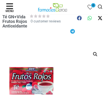
0
MENU
Té GN+Vida
Frutos Rojos
0
customer reviews
Antioxidante
 )
y Belleza )
mentos )
 Bebes )
Populares )