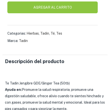
s )
AGREGAR AL CARRITO
as y Suplementos )
Categorias:
Hierbas
,
Tadin
,
Té
,
Tes
Marca:
Tadin
Descripción del producto
Te Tadin Jengibre GDE/Ginger Tea (50tb)
Ayuda en:
Promueve la salud respiratoria, promueve una
digestión saludable, ofrece alivio cuando te sientes hinchado y
con gases, promueve la salud mental y emocional. Ideal para los
pies cansados y para vigorizar la mente.