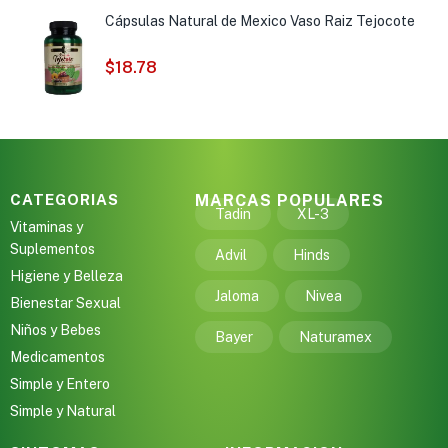
Cápsulas Natural de Mexico Vaso Raiz Tejocote
$
18.78
CATEGORIAS
MARCAS POPULARES
Tadin
XL-3
Vitaminas y
Suplementos
Advil
Hinds
Higiene y Belleza
Jaloma
Nivea
Bienestar Sexual
Niños y Bebes
Bayer
Naturamex
Medicamentos
Simple y Entero
Simple y Natural