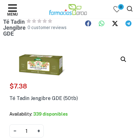
0
MENU
Té Tadin
Jengibre
0
customer reviews
GDE
 )
y Belleza )
$
7.38
mentos )
Té Tadin Jengibre GDE (50tb)
 Bebes )
Availability:
339 disponibles
Populares )
−
+