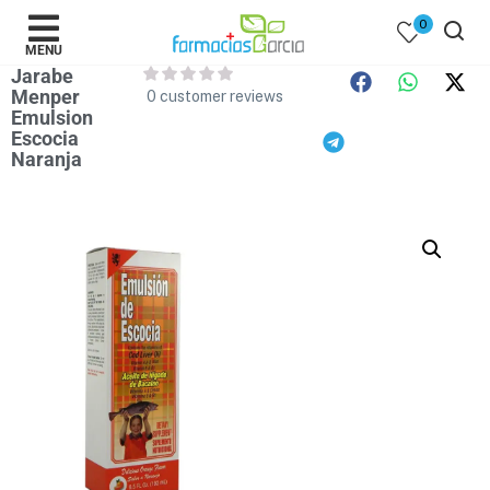
0
MENU
Jarabe
Menper
0
customer reviews
Emulsion
Escocia
Naranja
 )
y Belleza )
mentos )
 Bebes )
Populares )