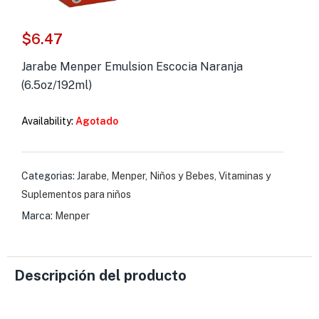
s )
$
6.47
as y Suplementos )
Jarabe Menper Emulsion Escocia Naranja
(6.5oz/192ml)
Availability:
Agotado
Categorias:
Jarabe
,
Menper
,
Niños y Bebes
,
Vitaminas y
Suplementos para niños
Marca:
Menper
Descripción del producto