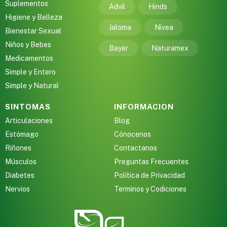
Suplementos
Advil
Hinds
Higiene y Belleza
Jaloma
Nivea
Bienestar Sexual
Niños y Bebes
Bayer
Naturamex
Medicamentos
Simple y Entero
Simple y Natural
SINTOMAS
INFORMACION
Articulaciones
Blog
Estómago
Cónocenos
Riñones
Contactanos
Músculos
Preguntas Frecuentes
Diabetes
Política de Privacidad
Nervios
Terminos y Codiciones