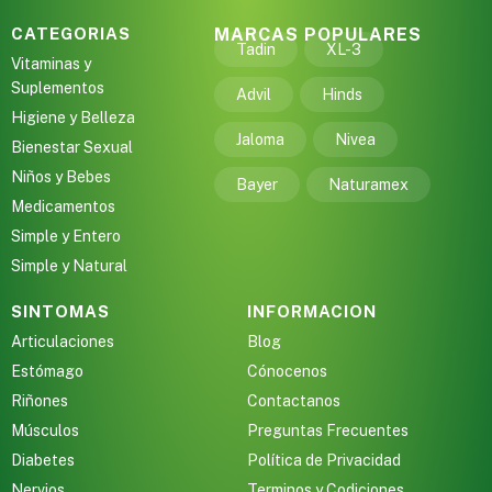
CATEGORIAS
MARCAS POPULARES
Tadin
XL-3
Vitaminas y
Suplementos
Advil
Hinds
Higiene y Belleza
Jaloma
Nivea
Bienestar Sexual
Niños y Bebes
Bayer
Naturamex
Medicamentos
Simple y Entero
Simple y Natural
SINTOMAS
INFORMACION
Articulaciones
Blog
Estómago
Cónocenos
Riñones
Contactanos
Músculos
Preguntas Frecuentes
Diabetes
Política de Privacidad
Nervios
Terminos y Codiciones