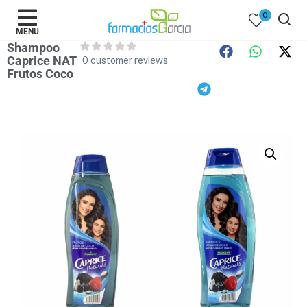
0
MENU
Shampoo
Caprice NAT
0
customer reviews
Frutos Coco
 )
y Belleza )
mentos )
 Bebes )
Populares )