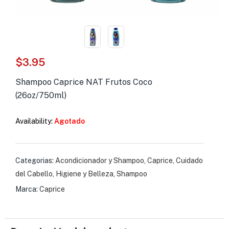
s )
as y Suplementos )
$
3.95
Shampoo Caprice NAT Frutos Coco
(26oz/750ml)
Availability:
Agotado
Categorias:
Acondicionador y Shampoo
,
Caprice
,
Cuidado
del Cabello
,
Higiene y Belleza
,
Shampoo
Marca:
Caprice