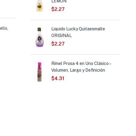
LEMON
$
2.27
Razor MACHINE
ello
,
Liquido Lucky Quitaesmalte
ORIGINAL
$
2.27
 Touch Mujer
Rímel Prosa 4 en Uno Clásico –
Volumen, Largo y Definición
$
4.31