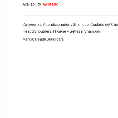
$
9.59
Availability:
Agotado
Rastrillo Mach3 
Categorias:
Acondicionador y Shampoo
Handle
,
Cuidado del Cab
Head&Shoulders
,
Higiene y Belleza
,
Shampoo
$
6.18
Marca:
Head&Shoulders
Rastrillo BIC Silky
$
2.87