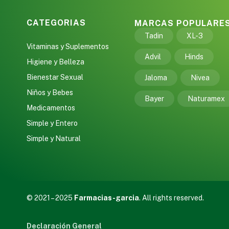
CATEGORIAS
MARCAS POPULARE
Tadin
XL-3
Vitaminas y Suplementos
Advil
Hinds
Higiene y Belleza
Bienestar Sexual
Jaloma
Nivea
Niños y Bebes
Bayer
Naturamex
Medicamentos
Simple y Entero
Simple y Natural
© 2021 – 2025
Farmacias-garcia
. All rights reserved.
Declaración General