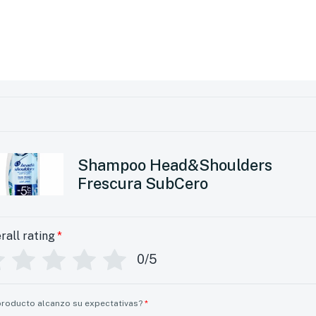
Shampoo Head&Shoulders
Frescura SubCero
rall rating
*
0/5
producto alcanzo su expectativas?
*