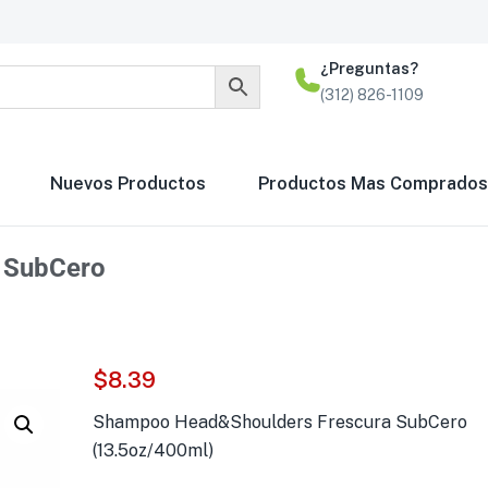
¿Preguntas?
(312) 826-1109
Nuevos Productos
Productos Mas Comprados
 SubCero
$
8.39
Shampoo Head&Shoulders Frescura SubCero
(13.5oz/400ml)
Loción Brut Despué