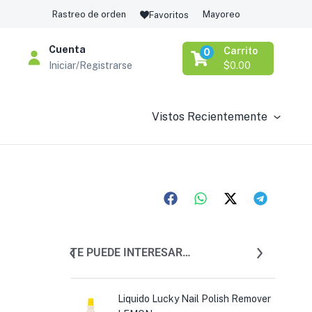
Rastreo de orden
Mayoreo
Favoritos
Cuenta
Carrito
0
Iniciar/Registrarse
$
0.00
Vistos Recientemente
TE PUEDE INTERESAR…
s de Afeitar
Liquido Lucky Nail Polish Remover