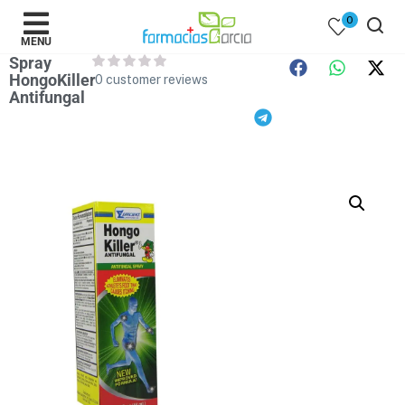
0
MENU
Spray
HongoKiller
0
customer reviews
Antifungal
 )
y Belleza )
mentos )
 Bebes )
Populares )