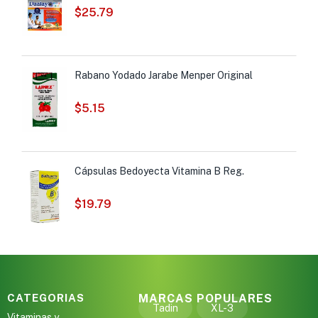
$
25.79
Rabano Yodado Jarabe Menper Original
$
5.15
Cápsulas Bedoyecta Vitamina B Reg.
$
19.79
CATEGORIAS
MARCAS POPULARES
Tadin
XL-3
Vitaminas y