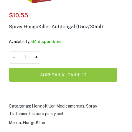
s )
$
10.55
as y Suplementos )
Spray HongoKiller Antifungal (1.5oz/30ml)
Availability:
64 disponibles
−
+
AGREGAR AL CARRITO
Categorias:
HongoKiller
,
Medicamentos
,
Spray
,
Tratamientos para pies y piel
Marca:
HongoKiller