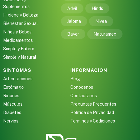
Suplementos
Advil
Hinds
Higiene y Belleza
Jaloma
Nivea
Bienestar Sexual
Niños y Bebes
Bayer
Naturamex
Medicamentos
Simple y Entero
Simple y Natural
SINTOMAS
INFORMACION
Articulaciones
Blog
Estómago
Cónocenos
Riñones
Contactanos
Músculos
Preguntas Frecuentes
Diabetes
Política de Privacidad
Nervios
Terminos y Codiciones