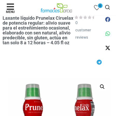
0
MENU
Laxante líquido Prunelax Ciruelax
de potencia regular: alivio suave
0
para el estreñimiento ocasional,
customer
elaborado con sen natural, alivio
predecible, sin gluten, actúa en
reviews
tan solo 8 a 12 horas – 4.05 fl oz
 )
y Belleza )
mentos )
 Bebes )
Populares )