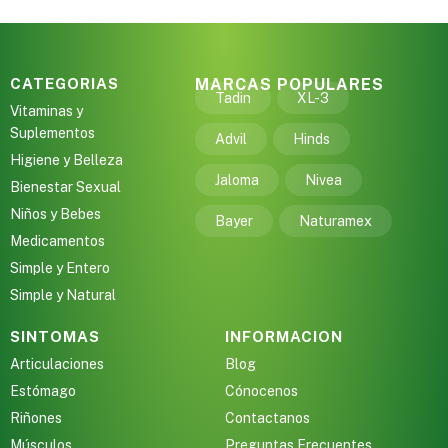
CATEGORIAS
MARCAS POPULARES
Tadin
XL-3
Vitaminas y
Suplementos
Advil
Hinds
Higiene y Belleza
Jaloma
Nivea
Bienestar Sexual
Niños y Bebes
Bayer
Naturamex
Medicamentos
Simple y Entero
Simple y Natural
SINTOMAS
INFORMACION
Articulaciones
Blog
Estómago
Cónocenos
Riñones
Contactanos
Músculos
Preguntas Frecuentes