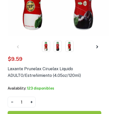
s )
as y Suplementos )
$
9.59
Laxante Prunelax Ciruelax Liquido
ADULTO/Estreñimiento (4.05oz/120ml)
Availability:
123 disponibles
−
+